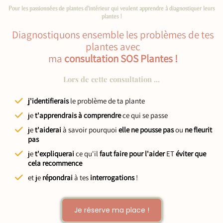
Pour les passionnées de plantes d'intérieur qui veulent apprendre à diagnostiquer leurs
plantes !
Diagnostiquons ensemble les problèmes de tes
plantes avec
ma
consultation SOS Plantes !
Lors de cette consultation ...
j'identifierais
le problème de ta plante
je
t'apprendrais à
comprendre
ce qui se passe
je
t'aiderai
à savoir pourquoi
elle ne pousse pas
ou
ne fleurit
pas
je
t'expliquerai
ce qu'il
faut faire pour l'aider
ET
éviter que
cela recommence
et je
répondrai
à tes
interrogations
!
Je réserve ma place !