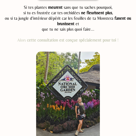
Si tes plantes
meurent
sans que tu saches pourquoi,
si tu es frustrée car tes orchidées
ne fleurissent plus
,
ou si ta jungle d'intérieur dépérit car les feuilles de ta Monstera
fanent ou
brunissent
et
que tu ne sais plus quoi faire...
Alors
cette consultation est conçue spécialement pour toi
!