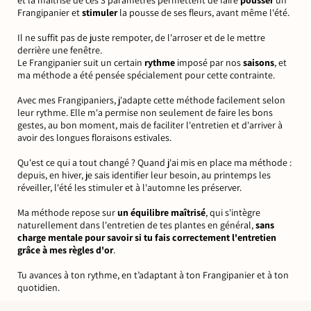
et la maîtrise de ces 3 paramètres permettent de faire
pousser
un
Frangipanier et
stimuler
la pousse de ses fleurs, avant même l'été.
Il ne suffit pas de juste rempoter, de l'arroser et de le mettre
derrière une fenêtre.
Le Frangipanier suit un certain
rythme
imposé par nos
saisons
, et
ma méthode a été pensée spécialement pour cette contrainte.
Avec mes Frangipaniers, j'adapte cette méthode facilement selon
leur rythme. Elle m'a permise non seulement de faire les bons
gestes, au bon moment, mais de faciliter l'entretien et d'arriver à
avoir des longues floraisons estivales.
Qu'est ce qui a tout changé ? Quand j'ai mis en place ma méthode :
depuis, en hiver, je sais identifier leur besoin, au printemps les
réveiller, l'été les stimuler et à l'automne les préserver.
Ma méthode repose sur
un équilibre maîtrisé
, qui s'intègre
naturellement dans l'entretien de tes plantes en général,
sans
charge mentale pour savoir si tu fais correctement l'entretien
grâce à mes règles d'or
.
Tu avances à ton rythme, en t’adaptant à ton Frangipanier et à ton
quotidien.