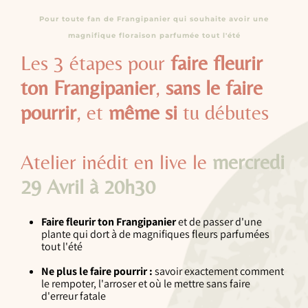
Pour toute fan de Frangipanier qui souhaite avoir une
magnifique floraison parfumée tout l'été
Les 3 étapes pour
faire fleurir
ton Frangipanier
,
sans le faire
pourrir
, et
même si
tu débutes
Atelier inédit en live le
mercredi
29 Avril à 20h30
💚
Faire fleurir ton Frangipanier
et de passer d'une
plante qui dort à de magnifiques fleurs parfumées
tout l'été
Ne plus le faire pourrir :
savoir exactement comment
le rempoter, l'arroser et où le mettre sans faire
d'erreur fatale