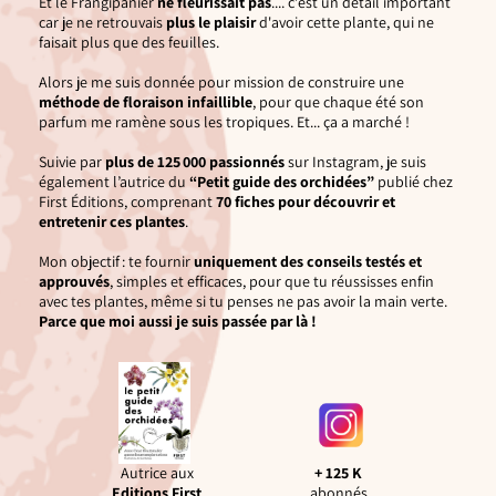
Et le Frangipanier
ne fleurissait pas
.... c'est un détail important
car je ne retrouvais
plus le plaisir
d'avoir cette plante, qui ne
faisait plus que des feuilles.
Alors je me suis donnée pour mission de construire une
méthode de floraison infaillible
, pour que chaque été son
parfum me ramène sous les tropiques. Et... ça a marché !
Suivie par
plus de 125 000 passionnés
sur Instagram, je suis
également l’autrice du
“Petit guide des orchidées”
publié chez
First Éditions, comprenant
70 fiches pour découvrir et
entretenir ces plantes
.
Mon objectif : te fournir
uniquement des conseils testés et
approuvés
, simples et efficaces, pour que tu réussisses enfin
avec tes plantes, même si tu penses ne pas avoir la main verte.
Parce que moi aussi je suis passée par là !
Autrice aux
+ 125 K
Editions First
abonnés