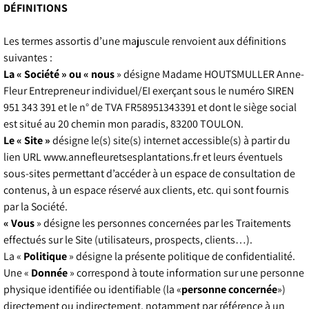
DÉFINITIONS
Les termes assortis d’une majuscule renvoient aux définitions
suivantes :
La « Société » ou « nous
» désigne Madame HOUTSMULLER Anne-
Fleur Entrepreneur individuel/EI exerçant sous le numéro SIREN
951 343 391 et le n° de TVA FR58951343391 et dont le siège social
est situé a
u 20 chemin mon paradis, 83200 TOULON.
Le « Site »
désigne le(s) site(s) internet accessible(s) à partir du
lien URL www.annefleuretsesplantations.fr et leurs éventuels
sous-sites permettant d’accéder à un espace de consultation de
contenus, à un espace réservé aux clients, etc. qui sont fournis
par la Société.
« Vous
» désigne les personnes concernées par les Traitements
effectués sur le Site (utilisateurs, prospects, clients…).
La «
Politique
» désigne la présente politique de confidentialité.
Une «
Donnée
» correspond à toute information sur une personne
physique identifiée ou identifiable (la «
personne concernée
»)
directement ou indirectement, notamment par référence à un