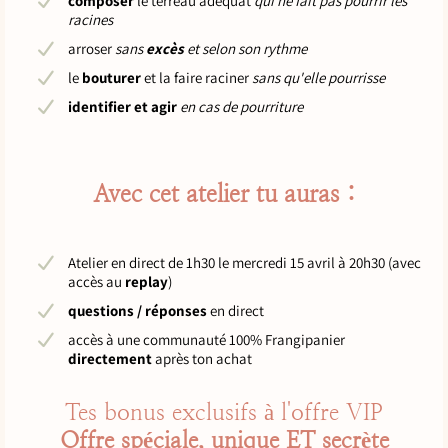
composer
le terreau adéquat
qui ne fait pas pourrir les
racines
arroser
sans
excès
et selon son rythme
le
bouturer
et la faire raciner
sans qu'elle pourrisse
identifier et agir
en cas de pourriture
Avec cet atelier tu auras :
Atelier en direct de 1h30 le mercredi 15 avril à 20h30 (avec
accès au
replay
)
questions / réponses
en direct
accès à une communauté 100% Frangipanier
directement
après ton achat
Tes bonus exclusifs à l'offre VIP
Offre spéciale, unique ET secrète