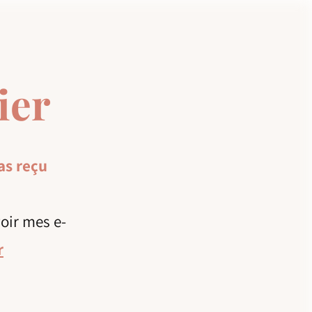
ier
 as reçu
oir mes e-
r