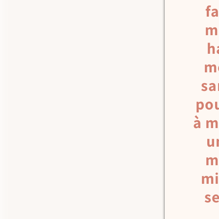
f
m
h
m
sa
pou
à m
u
m
mi
s