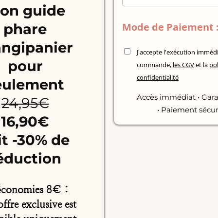
on guide
phare
Mode de Paiement 
angipanier
J'accepte l'exécution imméd
pour
commande,
les CGV
et la
pol
confidentialité
eulement
Accès immédiat • Gara
24,95€
• Paiement sécur
16,90€
it -30% de
éduction
économies 8€ :
offre exclusive est