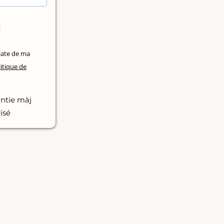
:
iate de ma
itique de
ntie màj
isé