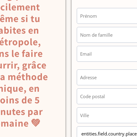
acilement
ême si tu
abites en
étropole,
ns le faire
rrir, grâce
a méthode
nique, en
oins de 5
nutes par
emaine 💚