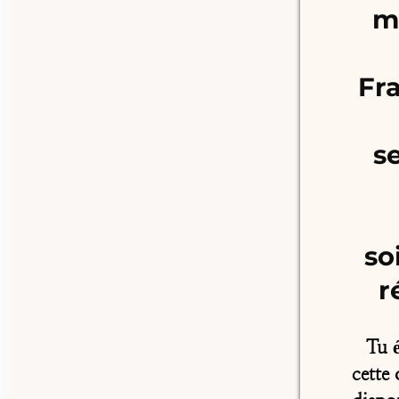
m
Fr
s
so
r
Tu 
cette 