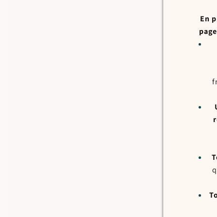
En p
pages
f
T
q
To