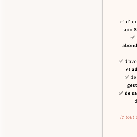
✅ d'ap
soin
S
✅ d
abon
✅ d’avo
et
ad
✅ de
ges
✅
de s
d
le tout