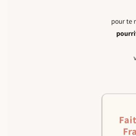
pour te r
pourri
Fait
Fr