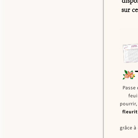
dispo
sur c
Passe 
feui
pourrir
fleur
grâce à