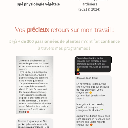
spé physiologie végétale
jardiniers
(2021 & 2024)
Vos
précieux
retours sur mon travail :
Déjà
+ de 300 passionnées de plantes
m'ont fait
confiance
à travers mes programmes !