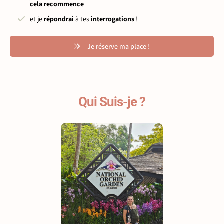
cela recommence
et je
répondrai
à tes
interrogations
!
Je réserve ma place !
Qui Suis-je ?