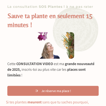
La consultation
SOS Plantes !
à ne pas rater
Sauve ta plante en seulement 15
minutes !
Cette
CONSULTATION VIDEO
est ma
grande nouveauté
de 2025,
inscris-toi au plus vite car les
places sont
limitées
!
Je réserve ma place !
Si tes plantes
meurent
sans que tu saches pourquoi,