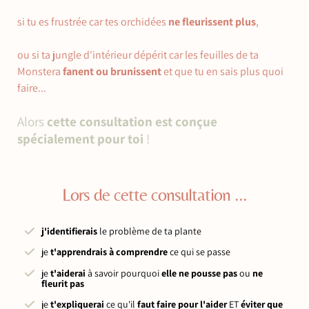
si tu es frustrée car tes orchidées
ne fleurissent plus
,
ou si ta jungle d'intérieur dépérit car les feuilles de ta
Monstera
fanent ou brunissent
et que tu en sais plus quoi
faire...
Alors
cette consultation est conçue
spécialement pour toi
!
Lors de cette consultation ...
j'identifierais
le problème de ta plante
je
t'apprendrais à
comprendre
ce qui se passe
je
t'aiderai
à savoir pourquoi
elle ne pousse pas
ou
ne
fleurit pas
je
t'expliquerai
ce qu'il
faut faire pour l'aider
ET
éviter que