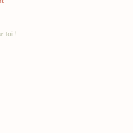
nt
ur toi
!