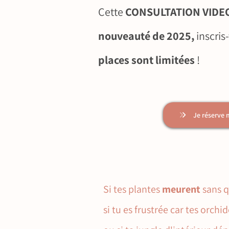
Cette
CONSULTATION VIDE
nouveauté de 2025,
inscris-
places sont limitées
!
Je réserve 
Si tes plantes
meurent
sans q
si tu es frustrée car tes orchi