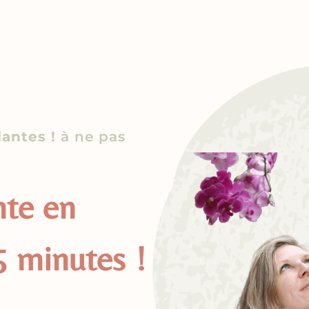
lantes !
à ne pas
nte en
 minutes !