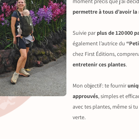
moment précis que j’ai décid
permettre à tous d’avoir la
Suivie par
plus de 120 000 p
également l’autrice du
“Peti
chez First Éditions, compre
entretenir ces plantes
.
Mon objectif : te fournir
uniq
approuvés
, simples et effic
avec tes plantes, même si tu
verte.