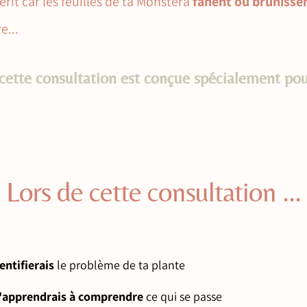
érit car les feuilles de ta Monstera
fanent ou brunisse
e...
cette consultation est conçue spécialement po
Lors de cette consultation ...
dentifierais
le problème de ta plante
'apprendrais à
comprendre
ce qui se passe