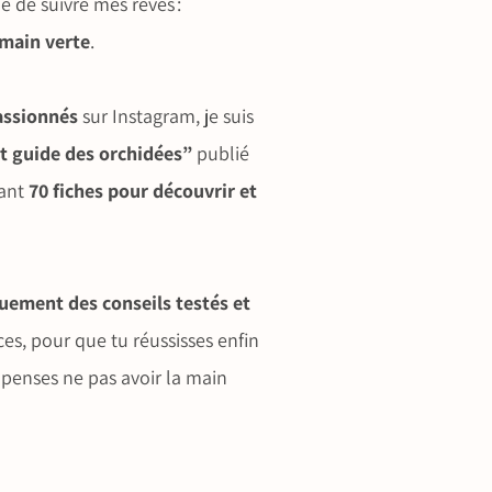
é de suivre mes rêves :
 main verte
.
assionnés
sur Instagram, je suis
t guide des orchidées”
publié
nant
70 fiches pour découvrir et
uement des conseils testés et
aces, pour que tu réussisses enfin
 penses ne pas avoir la main