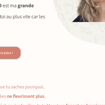
O
est ma
grande
toi au plus vite car les
ma place !
ue tu saches pourquoi,
dées
ne fleurissent plus
,