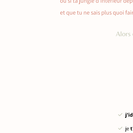
ou si ta jungle d'intérieur dép
et que tu ne sais plus quoi fair
Alors
j'i
je
t