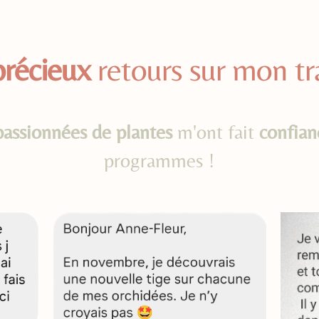
précieux
retours sur mon tra
passionnées de plantes
m'ont fait
confian
programmes !