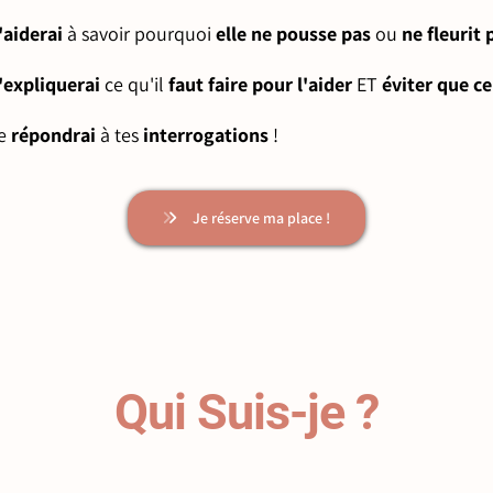
'aiderai
à savoir pourquoi
elle ne pousse pas
ou
ne fleurit 
'expliquerai
ce qu'il
faut faire pour l'aider
ET
éviter que c
je
répondrai
à tes
interrogations
!
Je réserve ma place !
Qui Suis-je ?