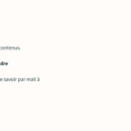
contenus.
ndre
re savoir par mail à