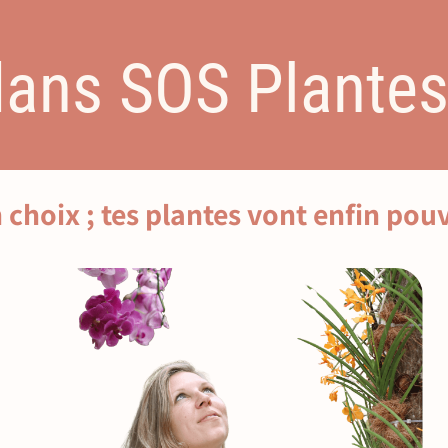
ans SOS Plantes d
n choix ; tes plantes vont enfin pouv