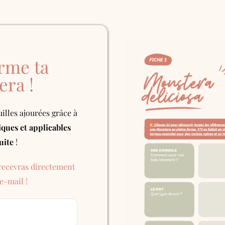
rme ta
era !
uilles ajourées grâce à
iques et applicables
uite
!
 recevras directement
 e-mail !