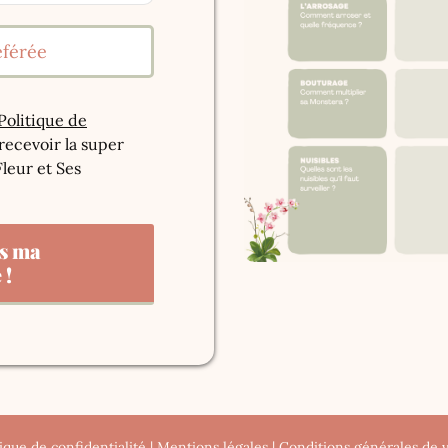
Politique de
recevoir la super
leur et Ses
is ma
 !
tique de confidentialité
|
Mentions légales
|
Conditions générales de 