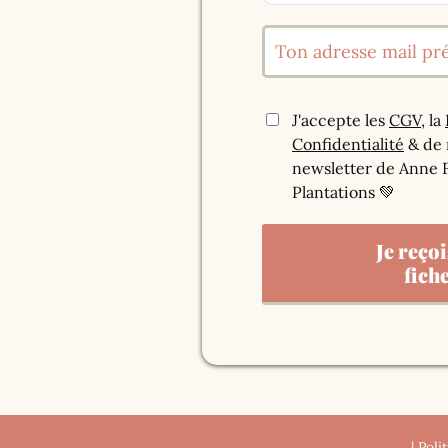
J'accepte les
CGV
, la
Confidentialité
& de 
newsletter de Anne F
Plantations 💚
Je reço
fiche
|
Poli