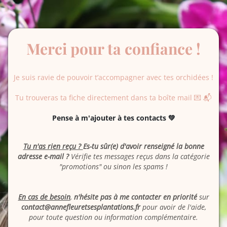
Merci pour ta confiance !
Je suis ravie de pouvoir t’accompagner avec tes orchidées !
Tu trouveras ta fiche directement dans ta boîte mail 💌 📬
Pense à m'ajouter à tes contacts 💚
Tu n'as rien reçu ?
Es-tu sûr(e) d'avoir renseigné la bonne
adresse e-mail ?
Vérifie tes messages reçus dans la catégorie
"promotions" ou sinon les spams !
En cas de besoin
,
n'hésite pas à me contacter en priorité
sur
contact@annefleuretsesplantations.fr
pour avoir de l'aide,
pour toute question ou information complémentaire.