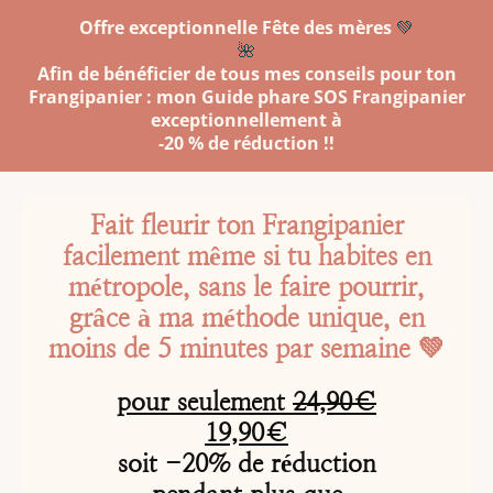
Offre exceptionnelle Fête des mères
💚
🌺
Afin de bénéficier de tous mes conseils pour ton
Frangipanier : mon Guide phare SOS Frangipanier
exceptionnellement à
-20 % de réduction !!
Fait fleurir ton Frangipanier
facilement même si tu habites en
métropole, sans le faire pourrir,
grâce à ma méthode unique, en
moins de 5 minutes par semaine 💚
pour seulement
24,90€
19,90€
soit -20% de réduction