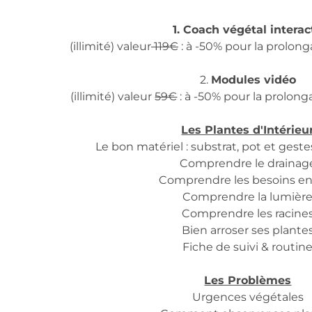
1. Coach végétal interact
(illimité) valeur
119€
: à -50% pour la prolon
2.
Modules vidéo
(illimité) valeur
59€
: à -50% pour la prolon
Les Plantes d'Intérieu
Le bon matériel : substrat, pot et ges
Comprendre le drainag
Comprendre les besoins e
Comprendre la lumièr
Comprendre les racine
Bien arroser ses plante
Fiche de suivi & routin
Les Problèmes
Urgences végétales