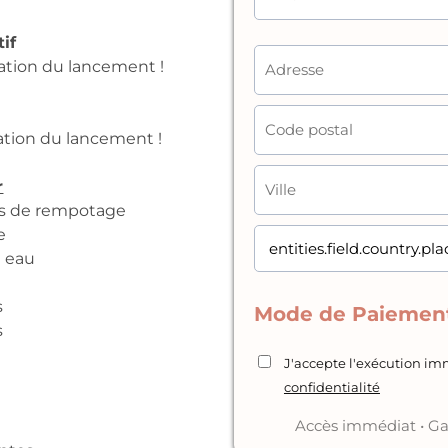
if
gation du lancement !
gation du lancement !
r
tes de rempotage
e
n eau
e
s
Mode de Paiement
s
e
J'accepte l'exécution 
confidentialité
Accès immédiat • Ga