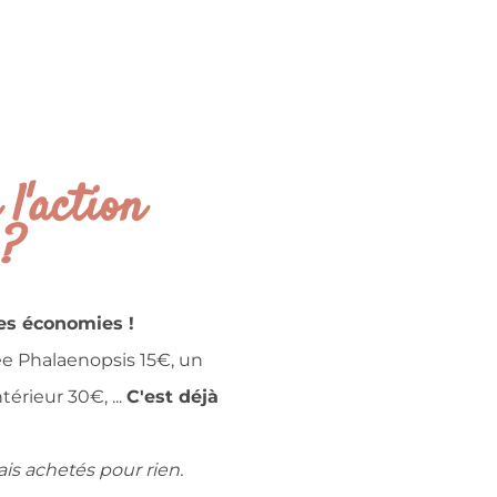
l'action
 ?
des économies !
e Phalaenopsis 15€, un
érieur 30€, ...
C'est déjà
ais achetés pour rien.