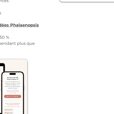
ntes
s
dées Phalaenopsis
-50 %
pendant plus que