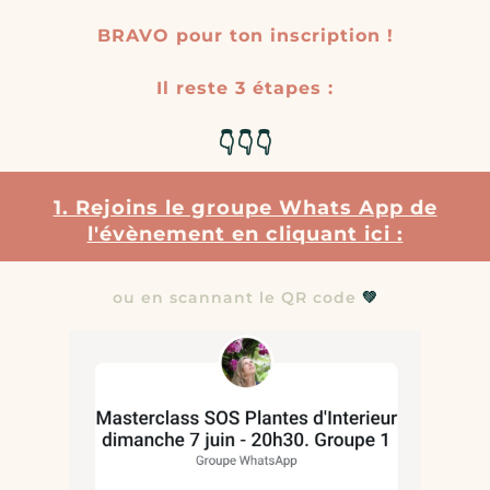
BRAVO pour ton inscription !
Il reste 3 étapes :
👇👇👇
1. Rejoins le groupe Whats App de
l'évènement en cliquant ici :
ou en scannant le QR code
💚