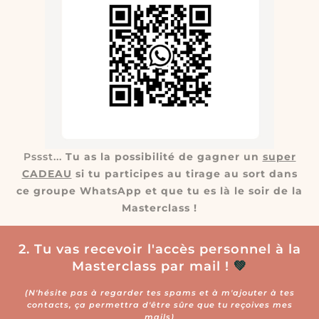
Pssst...
Tu as la possibilité de gagner un
super
CADEAU
si tu participes au tirage au sort dans
ce groupe WhatsApp et que tu es là le soir de la
Masterclass !
2. Tu vas recevoir l'accès personnel à la
Masterclass par mail !
💚
(N'hésite pas à regarder tes spams et à m'ajouter à tes
contacts, ça permettra d'être sûre que tu reçoives mes
mails)