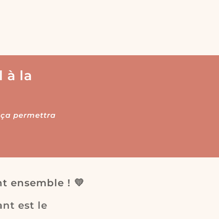
 à la
, ça permettra
nt ensemble ! 💛
nt est le