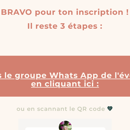
BRAVO pour ton inscription !
Il reste 3 étapes :
ns le groupe Whats App de l'
en cliquant ici :
ou en scannant le QR code
💚