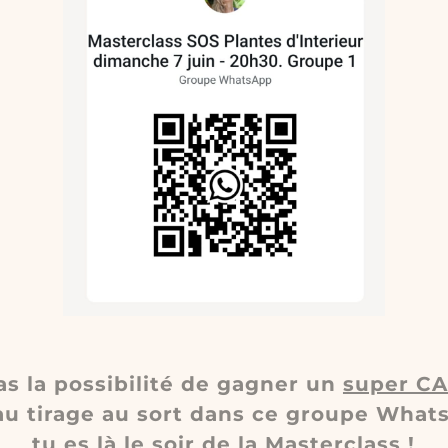
as la possibilité de gagner un
super C
 au tirage au sort dans ce groupe What
tu es là le soir de la Masterclass !