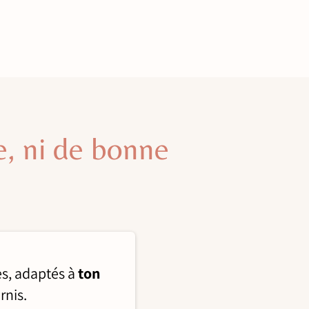
e, ni de bonne
es, adaptés à
ton
rnis.