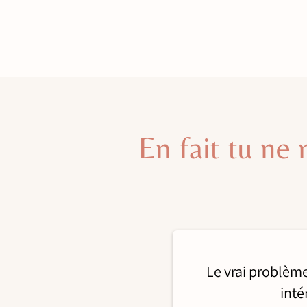
En fait tu ne
Le vrai problème
inté