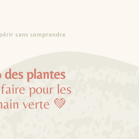
épérir sans comprendre
 des plantes
faire pour les
main verte 💚