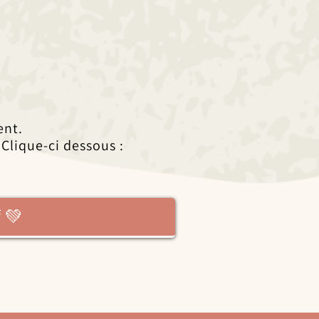
ent.
 Clique-ci dessous :
 💚