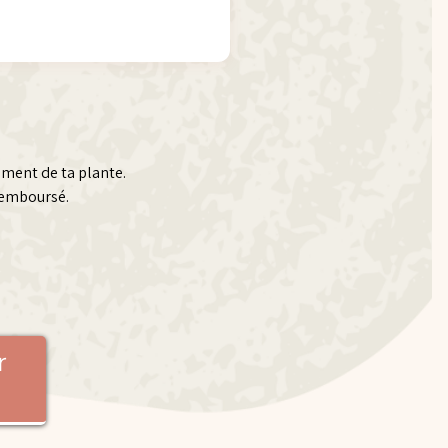
ement de ta plante.
 remboursé.
r