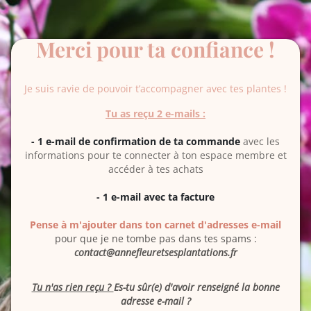
Merci pour ta confiance !
Je suis ravie de pouvoir t’accompagner avec tes plantes !
Tu as reçu 2 e-mails :
- 1 e-mail de confirmation de ta commande
avec les
informations pour te connecter à ton espace membre et
accéder à tes achats
- 1 e-mail avec ta facture
Pense à m'ajouter dans ton carnet d'adresses e-mail
pour que je ne tombe pas dans tes spams :
contact@annefleuretsesplantations.fr
Tu n'as rien reçu ?
Es-tu sûr(e) d'avoir renseigné la bonne
adresse e-mail ?