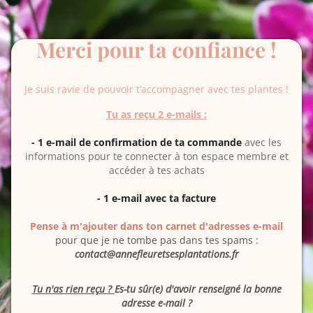
Merci pour ta confiance !
Je suis ravie de pouvoir t’accompagner avec tes plantes !
Tu as reçu 2 e-mails :
- 1 e-mail de confirmation de ta commande
avec les
informations pour te connecter à ton espace membre et
accéder à tes achats
- 1 e-mail avec ta facture
Pense à m'ajouter dans ton carnet d'adresses e-mail
pour que je ne tombe pas dans tes spams :
contact@annefleuretsesplantations.fr
Tu n'as rien reçu ?
Es-tu sûr(e) d'avoir renseigné la bonne
adresse e-mail ?