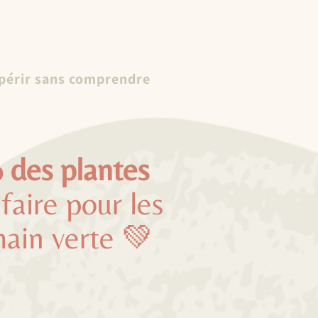
épérir sans comprendre
 des plantes
faire pour les
main verte 💚