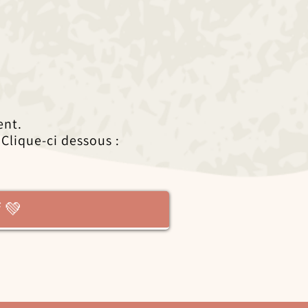
ent.
 Clique-ci dessous :
 💚